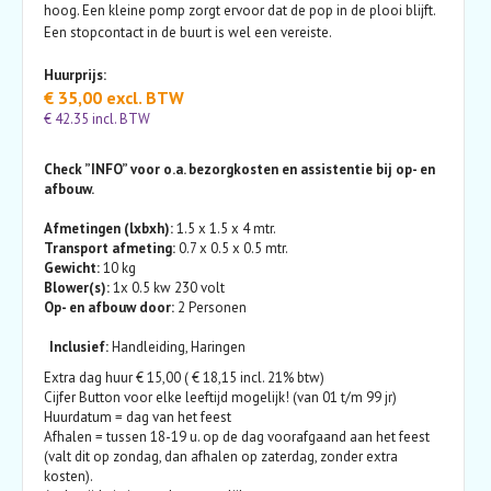
hoog. Een kleine pomp zorgt ervoor dat de pop in de plooi blijft.
Een stopcontact in de buurt is wel een vereiste.
Huurprijs:
€ 35,00 excl. BTW
€ 42.35 incl. BTW
Check ”INFO” voor o.a. bezorgkosten en assistentie bij op- en
afbouw.
Afmetingen (lxbxh):
1.5 x 1.5 x 4 mtr.
Transport afmeting:
0.7 x 0.5 x 0.5 mtr.
Gewicht:
10 kg
Blower(s):
1x 0.5 kw 230 volt
Op- en afbouw door:
2 Personen
Inclusief:
Handleiding, Haringen
Extra dag huur € 15,00 ( € 18,15 incl. 21% btw)
Cijfer Button voor elke leeftijd mogelijk! (van 01 t/m 99 jr)
Huurdatum = dag van het feest
Afhalen = tussen 18-19 u. op de dag voorafgaand aan het feest
(valt dit op zondag, dan afhalen op zaterdag, zonder extra
kosten).