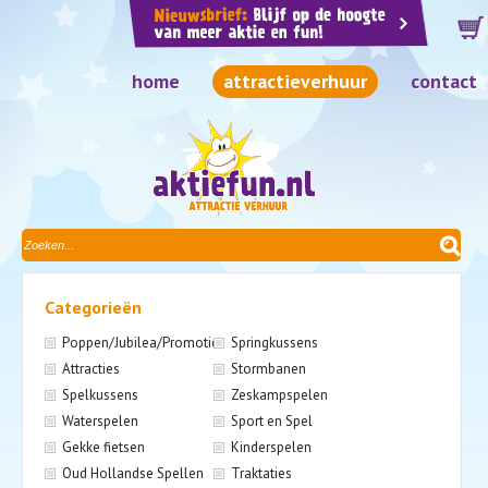
home
attractieverhuur
contact
Categorieën
Poppen/Jubilea/Promotie
Springkussens
Attracties
Stormbanen
Spelkussens
Zeskampspelen
Waterspelen
Sport en Spel
Gekke fietsen
Kinderspelen
Oud Hollandse Spellen
Traktaties