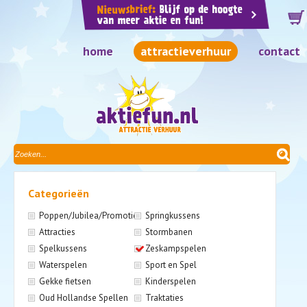
home
attractieverhuur
contact
Categorieën
Poppen/Jubilea/Promotie
Springkussens
Attracties
Stormbanen
Spelkussens
Zeskampspelen
Waterspelen
Sport en Spel
Gekke fietsen
Kinderspelen
Oud Hollandse Spellen
Traktaties