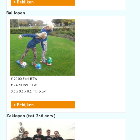
> Bekijken
Bal lopen
€ 20.00 Excl. BTW
€ 24.20 Incl. BTW
0.6 x 0.3 x 0.1 mtr. lxbxh
> Bekijken
Zaklopen (tot 2×6 pers.)