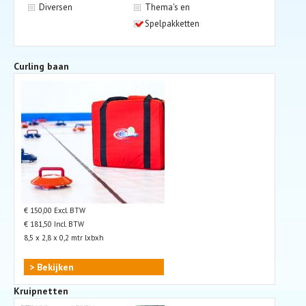
Diversen
Thema's en
Spelpakketten
Curling baan
€ 150,00 Excl. BTW
€ 181,50 Incl. BTW
8,5 x 2,8 x 0,2 mtr lxbxh
> Bekijken
Kruipnetten