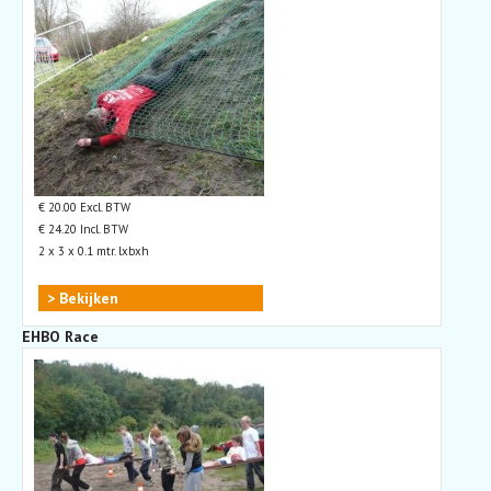
€ 20.00 Excl. BTW
€ 24.20 Incl. BTW
2 x 3 x 0.1 mtr. lxbxh
> Bekijken
EHBO Race