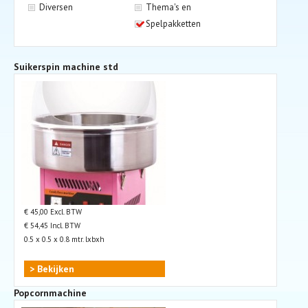
Diversen
Thema's en
Spelpakketten
Suikerspin machine std
€ 45,00 Excl. BTW
€ 54,45 Incl. BTW
0.5 x 0.5 x 0.8 mtr. lxbxh
> Bekijken
Popcornmachine