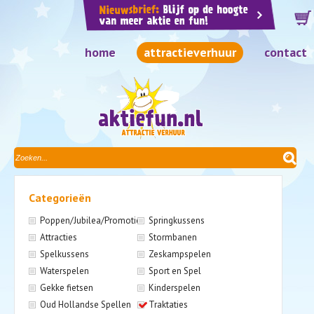
home
attractieverhuur
contact
Categorieën
Poppen/Jubilea/Promotie
Springkussens
Attracties
Stormbanen
Spelkussens
Zeskampspelen
Waterspelen
Sport en Spel
Gekke fietsen
Kinderspelen
Oud Hollandse Spellen
Traktaties