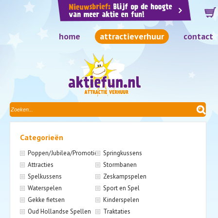
home
attractieverhuur
contact
Categorieën
Poppen/Jubilea/Promotie
Springkussens
Attracties
Stormbanen
Spelkussens
Zeskampspelen
Waterspelen
Sport en Spel
Gekke fietsen
Kinderspelen
Oud Hollandse Spellen
Traktaties