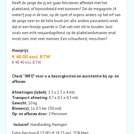
Heeft de jarige die jij wil gaan feliciteren affiniteit met het
platteland, of bijvoorbeeld met tuinieren? Zet de megagrote (4
meter!) pop in de tuin, op de oprit of ergens anders op het erf van
de jarige neer en de hele buurt (en alle andere passanten) weet
dat er een feestje gaande is. Dat valt niet stil te houden. Juist
zoals een echt verjaardagsfeest op de plattelandsmanier eruit
moet zien: met veel mensen. Een schuurfeest, misschien?
Huurprijs:
€ 40.00 excl. BTW
€ 48.40 incl. BTW
Check ”INFO” voor o.a. bezorgkosten en assistentie bij op- en
afbouw.
Afmetingen (lxbxh):
1.5 x 1.5 x 4 mtr.
Transport afmeting:
0.7 x 0.5 x 0.5 mtr.
Gewicht:
10 kg
Blower(s):
1x 0.5 kw 230 volt
Op- en afbouw door:
2 Personen
Inclusief:
Handleiding, Haringen
Extra dag huur € 15,00 ( € 18,15 incl. 21% btw)