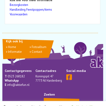
Klik hier voor meer informatie
Bezorgkosten
Handleiding Feestpoppen/items
Voorwaarden
Kijk ook bij
»
Home
»
Fotoalbum
»
Informatie
»
Contact
Contactgegevens
Contactadres
Social media
T
0523 268182
Koningspil 47
WhatsApp
7773 NJ Hardenberg
E
info@aktiefun.nl
Zoeken