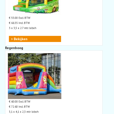
€ 55.00 Excl. BTW
€ 66.55 Incl. BTW
3 x 3,5 x 2.7 mtr. lxbxh
> Bekijken
Regenboog
€ 60.00 Excl. BTW
€ 72.60 Incl. BTW
3,1 x 4,1 x 2,3 mtr lxbxh