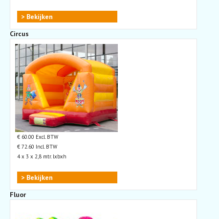
> Bekijken
Circus
€ 60.00 Excl. BTW
€ 72.60 Incl. BTW
4 x 3 x 2,8 mtr. lxbxh
> Bekijken
Fluor