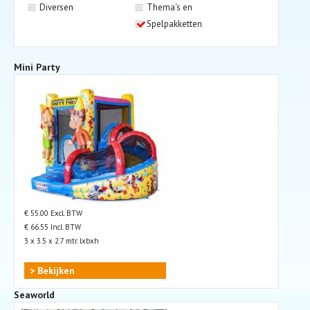
Diversen
Thema's en
Spelpakketten
Mini Party
€ 55.00 Excl. BTW
€ 66.55 Incl. BTW
3 x 3.5 x 2.7 mtr. lxbxh
> Bekijken
Seaworld