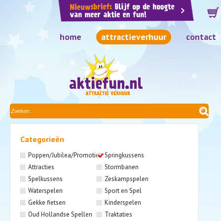
home
attractieverhuur
contact
Categorieën
Poppen/Jubilea/Promotie
Springkussens
Attracties
Stormbanen
Spelkussens
Zeskampspelen
Waterspelen
Sport en Spel
Gekke fietsen
Kinderspelen
Oud Hollandse Spellen
Traktaties