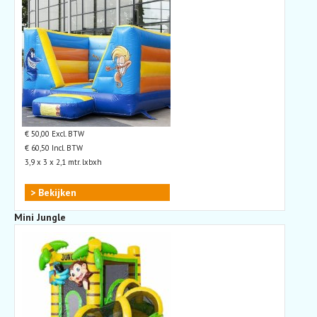
€ 50,00 Excl. BTW
€ 60,50 Incl. BTW
3,9 x 3 x 2,1 mtr. lxbxh
> Bekijken
Mini Jungle