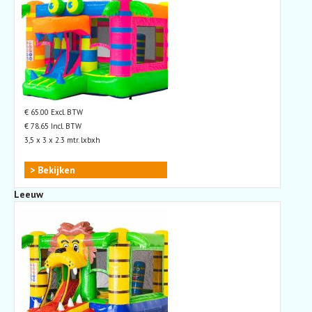
€ 65.00 Excl. BTW
€ 78.65 Incl. BTW
3,5 x 3 x 2.3 mtr. lxbxh
> Bekijken
Leeuw