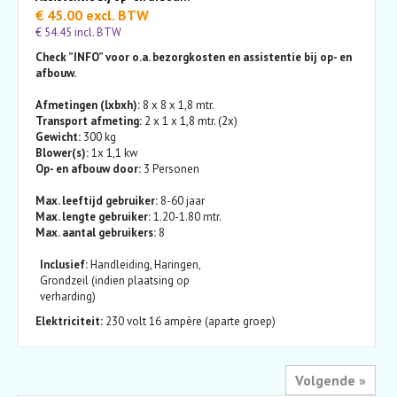
€ 45.00 excl. BTW
€ 54.45 incl. BTW
Check ”INFO” voor o.a. bezorgkosten en assistentie bij op- en
afbouw.
Afmetingen (lxbxh):
8 x 8 x 1,8 mtr.
Transport afmeting:
2 x 1 x 1,8 mtr. (2x)
Gewicht:
300 kg
Blower(s):
1x 1,1 kw
Op- en afbouw door:
3 Personen
Max. leeftijd gebruiker:
8-60 jaar
Max. lengte gebruiker:
1.20-1.80 mtr.
Max. aantal gebruikers:
8
Inclusief:
Handleiding, Haringen,
Grondzeil (indien plaatsing op
verharding)
Elektriciteit:
230 volt 16 ampère (aparte groep)
Volgende »