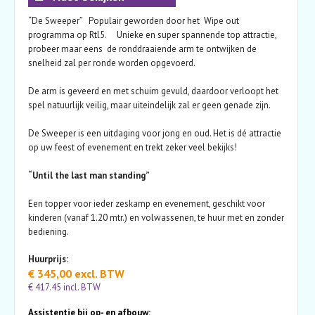
“De Sweeper” Populair geworden door het Wipe out
programma op Rtl5. Unieke en super spannende top attractie,
probeer maar eens de ronddraaiende arm te ontwijken de
snelheid zal per ronde worden opgevoerd.
De arm is geveerd en met schuim gevuld, daardoor verloopt het
spel natuurlijk veilig, maar uiteindelijk zal er geen genade zijn.
De Sweeper is een uitdaging voor jong en oud. Het is dé attractie
op uw feest of evenement en trekt zeker veel bekijks!
“Until the last man standing”
Een topper voor ieder zeskamp en evenement, geschikt voor
kinderen (vanaf 1.20 mtr.) en volwassenen, te huur met en zonder
bediening.
Huurprijs:
€ 345,00 excl. BTW
€ 417.45 incl. BTW
Assistentie bij op- en afbouw: