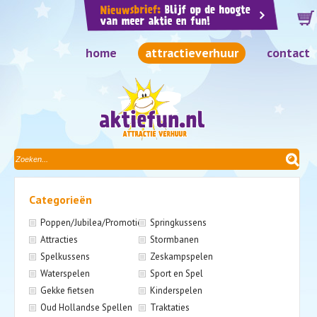
home
attractieverhuur
contact
Categorieën
Poppen/Jubilea/Promotie
Springkussens
Attracties
Stormbanen
Spelkussens
Zeskampspelen
Waterspelen
Sport en Spel
Gekke fietsen
Kinderspelen
Oud Hollandse Spellen
Traktaties