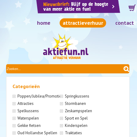
home
attractieverhuur
contact
Categorieën
Poppen/Jubilea/Promotie
Springkussens
Attracties
Stormbanen
Spelkussens
Zeskampspelen
Waterspelen
Sport en Spel
Gekke fietsen
Kinderspelen
Oud Hollandse Spellen
Traktaties