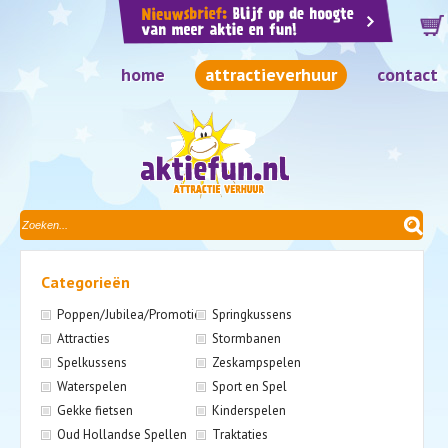
home
attractieverhuur
contact
Categorieën
Poppen/Jubilea/Promotie
Springkussens
Attracties
Stormbanen
Spelkussens
Zeskampspelen
Waterspelen
Sport en Spel
Gekke fietsen
Kinderspelen
Oud Hollandse Spellen
Traktaties