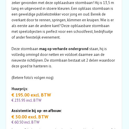
zeker gevonden met deze opblaasbare stormbaan! Hij is 13,5 m
lang en uitgevoerd in stoere kleuren. Een opblaas stormbaan is
een geweldige publiekstrekker voor jong en oud. Bereik de
overkant door te rennen, springen, klimmen en kruipen. Wie is er
als eerste aan de andere kant? Deze opblaasbare stormbaan
met speelobjecten is perfect voor een schoolfeest, bedrijfsuitje
of ander feestelijk evenement.
Deze stormbaan
mag op verharde ondergrond
staan, hij is
volledig omringd door netten en voldoet daarmee aan de
nieuwste richtlijnen. De stormbaan bestaat uit 2 delen waardoor
deze goed te hanteren is.
(Betere foto’s volgen nog)
Huurprijs:
€ 195.00 excl. BTW
€ 235.95 incl. BTW
Assistentie bij op- en afbouw:
€ 50.00 excl. BTW
€ 60.50 incl. BTW