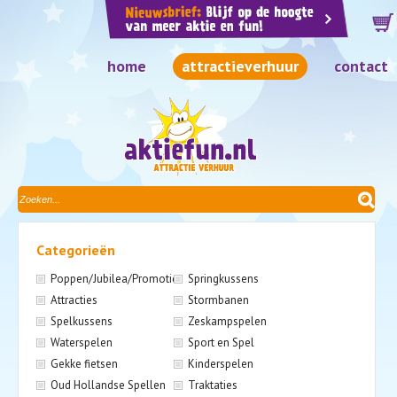
home
attractieverhuur
contact
Categorieën
Poppen/Jubilea/Promotie
Springkussens
Attracties
Stormbanen
Spelkussens
Zeskampspelen
Waterspelen
Sport en Spel
Gekke fietsen
Kinderspelen
Oud Hollandse Spellen
Traktaties