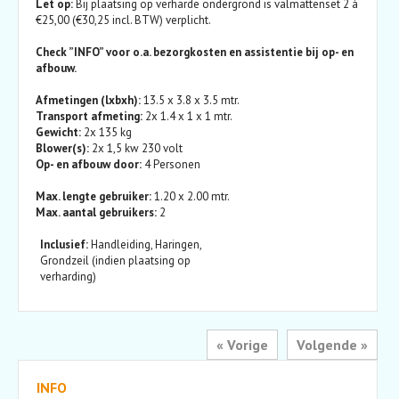
Let op:
Bij plaatsing op verharde ondergrond is valmattenset 2 á
€25,00 (€30,25 incl. BTW) verplicht.
Check ”INFO” voor o.a. bezorgkosten en assistentie bij op- en
afbouw.
Afmetingen (lxbxh):
13.5 x 3.8 x 3.5 mtr.
Transport afmeting:
2x 1.4 x 1 x 1 mtr.
Gewicht:
2x 135 kg
Blower(s):
2x 1,5 kw 230 volt
Op- en afbouw door:
4 Personen
Max. lengte gebruiker:
1.20 x 2.00 mtr.
Max. aantal gebruikers:
2
Inclusief:
Handleiding, Haringen,
Grondzeil (indien plaatsing op
verharding)
« Vorige
Volgende »
INFO