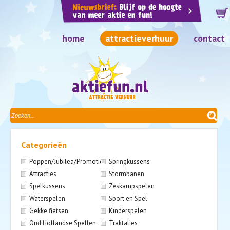
home
attractieverhuur
contact
Categorieën
Poppen/Jubilea/Promotie
Springkussens
Attracties
Stormbanen
Spelkussens
Zeskampspelen
Waterspelen
Sport en Spel
Gekke fietsen
Kinderspelen
Oud Hollandse Spellen
Traktaties