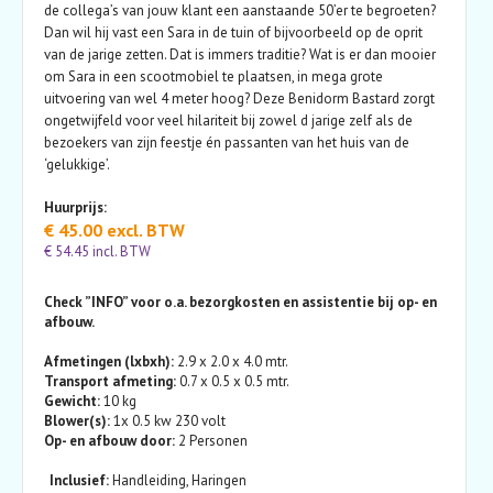
de collega’s van jouw klant een aanstaande 50’er te begroeten?
Dan wil hij vast een Sara in de tuin of bijvoorbeeld op de oprit
van de jarige zetten. Dat is immers traditie? Wat is er dan mooier
om Sara in een scootmobiel te plaatsen, in mega grote
uitvoering van wel 4 meter hoog? Deze Benidorm Bastard zorgt
ongetwijfeld voor veel hilariteit bij zowel d jarige zelf als de
bezoekers van zijn feestje én passanten van het huis van de
‘gelukkige’.
Huurprijs:
€ 45.00 excl. BTW
€ 54.45 incl. BTW
Check ”INFO” voor o.a. bezorgkosten en assistentie bij op- en
afbouw.
Afmetingen (lxbxh):
2.9 x 2.0 x 4.0 mtr.
Transport afmeting:
0.7 x 0.5 x 0.5 mtr.
Gewicht:
10 kg
Blower(s):
1x 0.5 kw 230 volt
Op- en afbouw door:
2 Personen
Inclusief:
Handleiding, Haringen