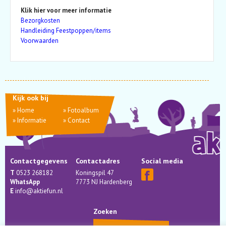
Klik hier voor meer informatie
Bezorgkosten
Handleiding Feestpoppen/items
Voorwaarden
Kijk ook bij
»
Home
»
Fotoalbum
»
Informatie
»
Contact
Contactgegevens
Contactadres
Social media
T
0523 268182
Koningspil 47
WhatsApp
7773 NJ Hardenberg
E
info@aktiefun.nl
Zoeken