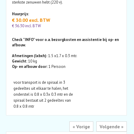
sterkste zenuwen hebt (220 v).
Huurprijs:
€ 30.00 excl. BTW
€ 36.30 incl. BTW
Check ”INFO” voor o.a. bezorgkosten en assistentie bij op- en
afbouw.
Afmetingen (lxbxh):
1.5 x1.7 x 0.3 mtr.
Gewicht:
10 kg
Op- en afbouw door:
1 Persoon
voor transport is de spiraal in 3
gedeeltes uit elkaar te halen, het
onderstel is 0.8 x 0.3x 0.3 mtr en de
spiraal bestaat uit 2 gedeeltes van
0.8 x 0.8 mtr
« Vorige
Volgende »