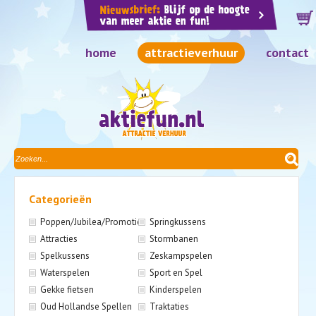
home
attractieverhuur
contact
Categorieën
Poppen/Jubilea/Promotie
Springkussens
Attracties
Stormbanen
Spelkussens
Zeskampspelen
Waterspelen
Sport en Spel
Gekke fietsen
Kinderspelen
Oud Hollandse Spellen
Traktaties