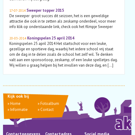
Sweeper topper 2015
17-07-2014
De sweeper groot succes dit seizoen, het is een geweldige
attractie die ook in te zetten als zeskamp onderdeel, voor meer
info klik op onderstaande link, check ook het filmpje Sweeper
Koningspelen 25 april 2014
20-03-2014
Koningspelen 25 april 2014 Het startschot voor een leuke,
gezellige en sportieve dag, waarbij het iedere school vrij staat
om de dag in te delen zoals de school het zelf wil. Te denken
valt aan een sponsorloop, zeskamp, of een leuke spelletjes dag.
Wij willen u graag helpen bij het invullen van deze dag, en […]
Kijk ook bij
»
Home
»
Fotoalbum
»
Informatie
»
Contact
Contactgegevens
Contactadres
Social media